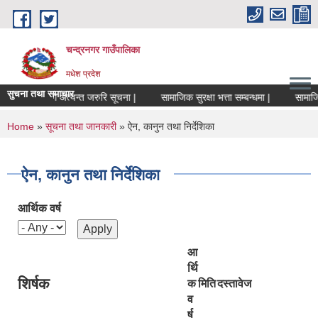
Skip to main content
चन्द्रनगर गाउँपालिका
मधेश प्रदेश
सुचना तथा समाचार
हरुको लागि अत्यन्त जरुरि सूचना |
सामाजिक सुरक्षा भत्ता सम्बन्धमा |
सामाजिक सु
You are here
Home
»
सूचना तथा जानकारी
» ऐन, कानुन तथा निर्देशिका
ऐन, कानुन तथा निर्देशिका
आर्थिक वर्ष
आ
र्थि
शिर्षक
क
मिति
दस्तावेज
व
र्ष