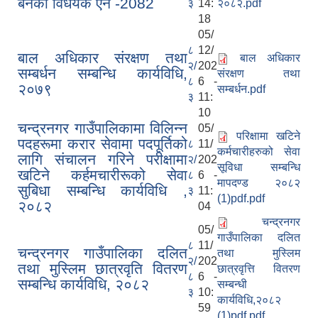
बनेको विधेयक ऐन -2082
३
14:
२०८२.pdf
18
05/
८
12/
बाल अधिकार संरक्षण तथा
बाल अधिकार
२/
202
सम्बर्धन सम्बन्धि कार्यविधि,
संरक्षण तथा
८
6 -
२०७९
सम्बर्धन.pdf
३
11:
10
चन्द्रनगर गाउँपालिकामा विलिन्न
05/
परिक्षामा खटिने
पदहरूमा करार सेवामा पदपूर्तिको
८
11/
कर्मचारीहरुको सेवा
लागि संचालन गरिने परीक्षामा
२/
202
सूविधा सम्बन्धि
खटिने कर्हमचारीरूको सेवा
८
6 -
मापदण्ड २०८२
सुबिधा सम्बन्धि कार्यविधि ,
३
11:
(1)pdf.pdf
२०८२
04
चन्द्रनगर
05/
गाउँपालिका दलित
८
11/
चन्द्रनगर गाउँपालिका दलित
तथा मुस्लिम
२/
202
तथा मुस्लिम छात्रवृति वितरण
छात्रवृत्ति वितरण
८
6 -
सम्बन्धि कार्यविधि, २०८२
सम्बन्धी
३
10:
कार्यविधि,२०८२
59
(1)pdf.pdf