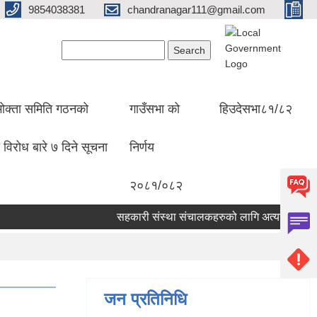
9854038381
chandranagar111@gmail.com
Search form
Search
ोक्ता समिति गठनको
गाउँसभा को
हिउदेसभा८१/८२
 विरोध बारे ७ दिने सूचना
निर्णय
२०८१/०८२
सहकारी संस्था संचालकहरुको लागि अत्यन्त जरुरि सूचना
जन प्रतिनिधि